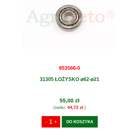
953566-0
31305 ŁOŻYSKO ⌀62-⌀21
55,00 zł
(netto:
44,72 zł
)
DO KOSZYKA