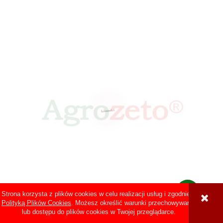
13350903
Strona korzysta z plików cookies w celu realizacji usług i zgodnie z
Polityką Plików Cookies
. Możesz określić warunki przechowywania
BEZPIECZNIK ŚWIEC ŻAROWYCH P80
lub dostępu do plików cookies w Twojej przeglądarce.