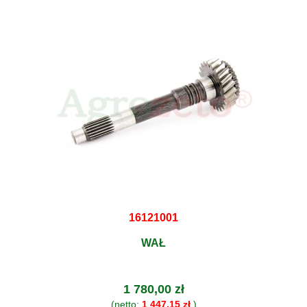
16121001
WAŁ
1 780,00 zł
(netto:
1 447,15 zł
)