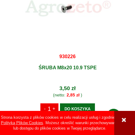
930226
ŚRUBA M8x20 10.9 TSPE
3,50 zł
(netto:
2,85 zł
)
DO KOSZYKA
Strona korzysta z plików cookies w celu realizacji usług i zgodnie z
Polityką Plików Cookies
. Możesz określić warunki przechowywania
lub dostępu do plików cookies w Twojej przeglądarce.