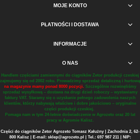
MOJE KONTO
PŁATNOŚCI I DOSTAWA
INFORMACJE
O NAS
Handlem częściami zamiennymi do ciągników Zetor produkcji czeskiej
zajmujemy się od 2002 roku.
Prowadzimy sprzedaż detaliczną i hurtową
na magazynie mamy ponad 8000 pozycji.
Szczególnie rozwinęliśmy
sprzedaż wysyłkową – dostawa na drugi dzień roboczy – wystawiamy
faktury VAT.
Staramy się o uzyskanie pełnego zadowolenia naszych
klientów, którzy nabywają właściwe i dobre jakościowo – oryginalne
części produkcji czeskiej.
Pomaga nam w tym 24-letnie doświadczenie w Agrozeto oraz 20 lat
pracy w Agromie Kalisz.
Części do ciągników Zetor Agrozeto Tomasz Kałużny | Zachodnia 2, 62-
800 Kalisz | E-mail: sklep@agrozeto.pl | Tel.: 697 987 211 | NIP: