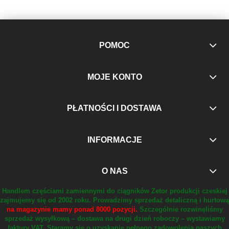
POMOC
MOJE KONTO
PŁATNOŚCI I DOSTAWA
INFORMACJE
O NAS
Handlem częściami zamiennymi do ciągników Zetor produkcji czeskiej
zajmujemy się od 2002 roku.
Prowadzimy sprzedaż detaliczną i hurtową
na magazynie mamy ponad 8000 pozycji.
Szczególnie rozwinęliśmy
sprzedaż wysyłkową – dostawa na drugi dzień roboczy – wystawiamy
faktury VAT.
Staramy się o uzyskanie pełnego zadowolenia naszych