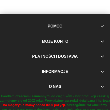
POMOC
MOJE KONTO
PŁATNOŚCI I DOSTAWA
INFORMACJE
O NAS
Handlem częściami zamiennymi do ciągników Zetor produkcji czeskiej
zajmujemy się od 2002 roku.
Prowadzimy sprzedaż detaliczną i hurtową
na magazynie mamy ponad 8000 pozycji.
Szczególnie rozwinęliśmy
sprzedaż wysyłkową – dostawa na drugi dzień roboczy – wystawiamy