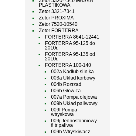
Zetor 3320-7340 MASKA
PLASTIKOWA
Zetor 3321-7341
Zetor PROXIMA
Zetor 7520-10540
Zetor FORTERRA
FORTERRA 8641-12441
FORTERRA 95-125 do
2010r.
FORTERRA 95-135 od
2010r.
FORTERRA 100-140
002a Kadłub silnika
003a Układ korbowy
004b Rozrząd
006b Głowica
007a Pompa olejowa
009b Układ paliwowy
009f Pompa
wtryskowa
009j Jednostopniowy
filtr paliwa
009h Wtryskiwacz