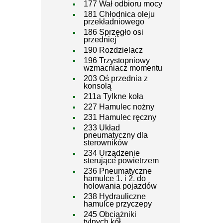
177 Wał odbioru mocy
181 Chłodnica oleju
przekładniowego
186 Sprzęgło osi
przedniej
190 Rozdzielacz
196 Trzystopniowy
wzmacniacz momentu
203 Oś przednia z
konsolą
211a Tylkne koła
227 Hamulec nożny
231 Hamulec ręczny
233 Układ
pneumatyczny dla
sterowników
234 Urządzenie
sterujące powietrzem
236 Pneumatyczne
hamulce 1. i 2. do
holowania pojazdów
238 Hydrauliczne
hamulce przyczepy
245 Obciążniki
tylnych kół