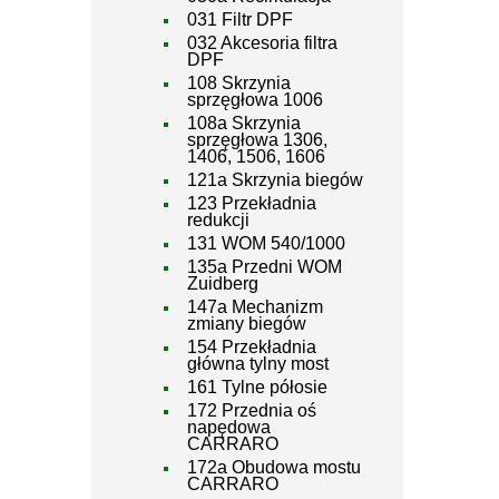
031 Filtr DPF
032 Akcesoria filtra
DPF
108 Skrzynia
sprzęgłowa 1006
108a Skrzynia
sprzęgłowa 1306,
1406, 1506, 1606
121a Skrzynia biegów
123 Przekładnia
redukcji
131 WOM 540/1000
135a Przedni WOM
Zuidberg
147a Mechanizm
zmiany biegów
154 Przekładnia
główna tylny most
161 Tylne półosie
172 Przednia oś
napędowa
CARRARO
172a Obudowa mostu
CARRARO