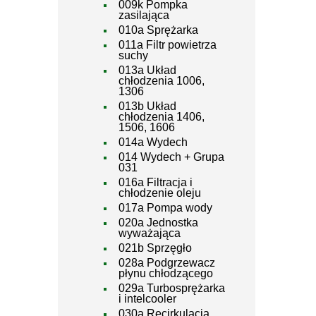
009k Pompka
zasilająca
010a Sprężarka
011a Filtr powietrza
suchy
013a Układ
chłodzenia 1006,
1306
013b Układ
chłodzenia 1406,
1506, 1606
014a Wydech
014 Wydech + Grupa
031
016a Filtracja i
chłodzenie oleju
017a Pompa wody
020a Jednostka
wyważająca
021b Sprzęgło
028a Podgrzewacz
płynu chłodzącego
029a Turbosprężarka
i intelcooler
030a Recirkulacja