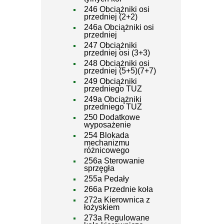
246 Obciążniki osi
przedniej (2+2)
246a Obciążniki osi
przedniej
247 Obciążniki
przedniej osi (3+3)
248 Obciążniki osi
przedniej (5+5)(7+7)
249 Obciążniki
przedniego TUZ
249a Obciążniki
przedniego TUZ
250 Dodatkowe
wyposażenie
254 Blokada
mechanizmu
różnicowego
256a Sterowanie
sprzęgła
255a Pedały
266a Przednie koła
272a Kierownica z
łożyskiem
273a Regulowane