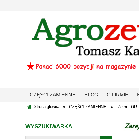
CZĘŚCI ZAMIENNE
BLOG
O FIRMIE
»
»
Strona główna
CZĘŚCI ZAMIENNE
Zetor FOR
WYSZUKIWARKA