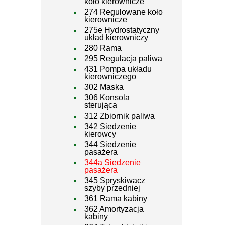
koło kierownicze
274 Regulowane koło
kierownicze
275e Hydrostatyczny
układ kierowniczy
280 Rama
295 Regulacja paliwa
431 Pompa układu
kierowniczego
302 Maska
306 Konsola
sterująca
312 Zbiornik paliwa
342 Siedzenie
kierowcy
344 Siedzenie
pasażera
344a Siedzenie
pasażera
345 Spryskiwacz
szyby przedniej
361 Rama kabiny
362 Amortyzacja
kabiny