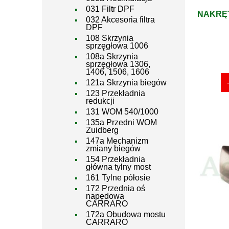
031 Filtr DPF
NAKRĘ
032 Akcesoria filtra
DPF
108 Skrzynia
sprzęgłowa 1006
108a Skrzynia
sprzęgłowa 1306,
1406, 1506, 1606
121a Skrzynia biegów
123 Przekładnia
redukcji
131 WOM 540/1000
135a Przedni WOM
Zuidberg
147a Mechanizm
zmiany biegów
154 Przekładnia
główna tylny most
161 Tylne półosie
172 Przednia oś
napędowa
CARRARO
172a Obudowa mostu
CARRARO