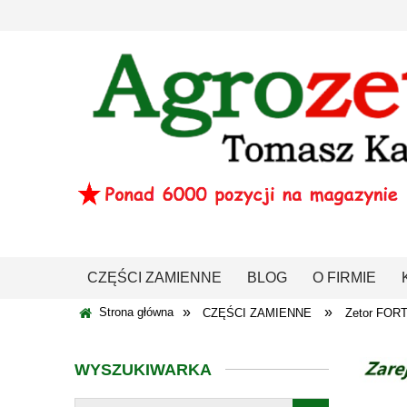
CZĘŚCI ZAMIENNE
BLOG
O FIRMIE
»
»
Strona główna
CZĘŚCI ZAMIENNE
Zetor FOR
WYSZUKIWARKA