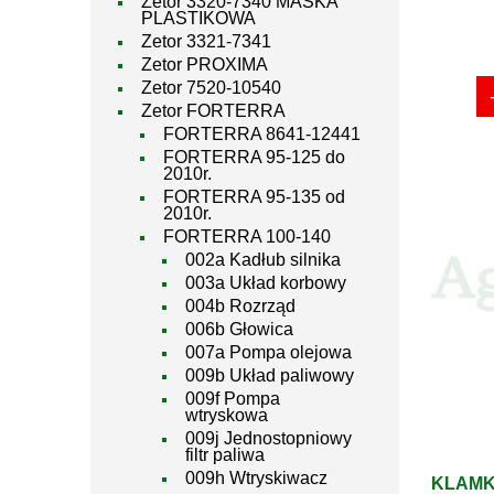
Zetor 3320-7340 MASKA
PLASTIKOWA
Zetor 3321-7341
Zetor PROXIMA
Zetor 7520-10540
Zetor FORTERRA
FORTERRA 8641-12441
FORTERRA 95-125 do
2010r.
FORTERRA 95-135 od
2010r.
FORTERRA 100-140
002a Kadłub silnika
003a Układ korbowy
004b Rozrząd
006b Głowica
007a Pompa olejowa
009b Układ paliwowy
009f Pompa
wtryskowa
009j Jednostopniowy
filtr paliwa
009h Wtryskiwacz
KLAMK