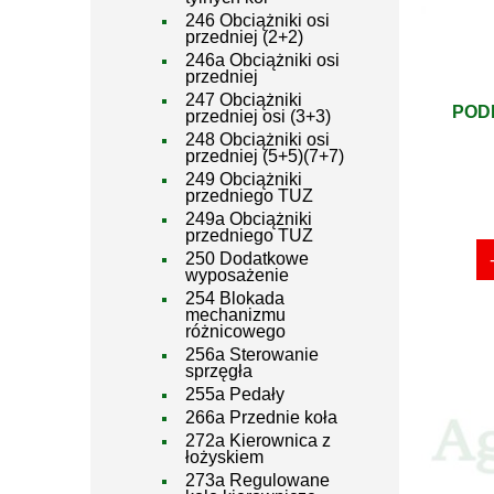
246 Obciążniki osi
przedniej (2+2)
246a Obciążniki osi
przedniej
247 Obciążniki
POD
przedniej osi (3+3)
248 Obciążniki osi
przedniej (5+5)(7+7)
249 Obciążniki
przedniego TUZ
249a Obciążniki
przedniego TUZ
250 Dodatkowe
wyposażenie
254 Blokada
mechanizmu
różnicowego
256a Sterowanie
sprzęgła
255a Pedały
266a Przednie koła
272a Kierownica z
łożyskiem
273a Regulowane