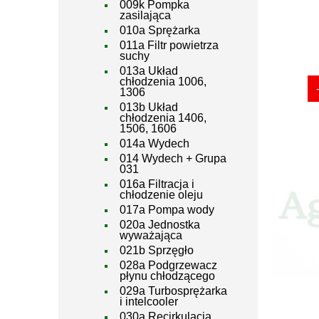
009k Pompka
zasilająca
010a Sprężarka
011a Filtr powietrza
suchy
013a Układ
chłodzenia 1006,
1306
013b Układ
chłodzenia 1406,
1506, 1606
014a Wydech
014 Wydech + Grupa
031
016a Filtracja i
chłodzenie oleju
017a Pompa wody
020a Jednostka
wyważająca
021b Sprzęgło
028a Podgrzewacz
płynu chłodzącego
029a Turbosprężarka
i intelcooler
030a Recirkulacja