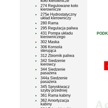
koło kierownicze
274 Regulowane koło
kierownicze
275e Hydrostatyczny
układ kierowniczy
280 Rama
295 Regulacja paliwa
431 Pompa układu
PODK
kierowniczego
302 Maska
306 Konsola
sterująca
312 Zbiornik paliwa
342 Siedzenie
kierowcy
344 Siedzenie
pasażera
344a Siedzenie
pasażera
345 Spryskiwacz
szyby przedniej
361 Rama kabiny
362 Amortyzacja
kabiny