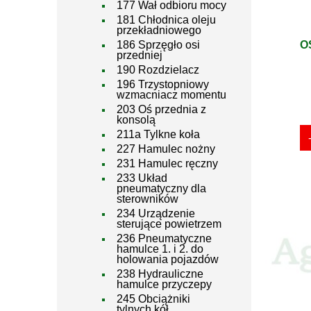
177 Wał odbioru mocy
181 Chłodnica oleju
przekładniowego
O
186 Sprzęgło osi
przedniej
190 Rozdzielacz
196 Trzystopniowy
wzmacniacz momentu
203 Oś przednia z
konsolą
211a Tylkne koła
227 Hamulec nożny
231 Hamulec ręczny
233 Układ
pneumatyczny dla
sterowników
234 Urządzenie
sterujące powietrzem
236 Pneumatyczne
hamulce 1. i 2. do
holowania pojazdów
238 Hydrauliczne
hamulce przyczepy
245 Obciążniki
tylnych kół