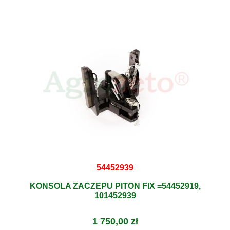
54452939
KONSOLA ZACZEPU PITON FIX =54452919,
101452939
1 750,00 zł