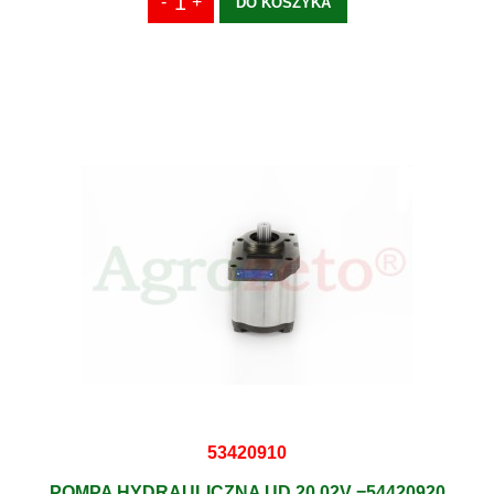
DO KOSZYKA
53420910
POMPA HYDRAULICZNA UD 20.02V =54420920