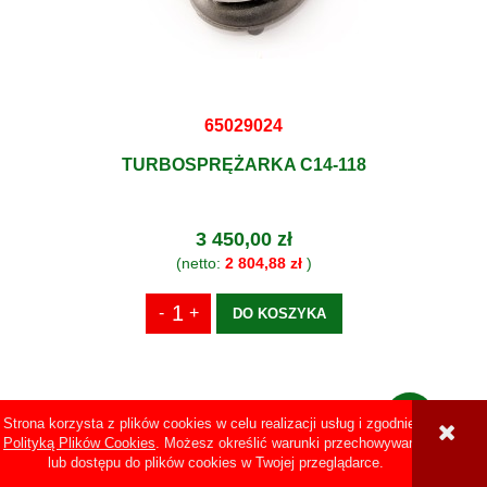
65029024
TURBOSPRĘŻARKA C14-118
3 450,00 zł
(netto:
2 804,88 zł
)
DO KOSZYKA
Strona korzysta z plików cookies w celu realizacji usług i zgodnie z
Polityką Plików Cookies
. Możesz określić warunki przechowywania
lub dostępu do plików cookies w Twojej przeglądarce.