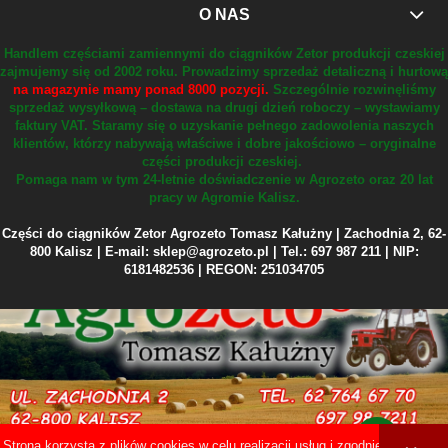
O NAS
Handlem częściami zamiennymi do ciągników Zetor produkcji czeskiej
zajmujemy się od 2002 roku.
Prowadzimy sprzedaż detaliczną i hurtową
na magazynie mamy ponad 8000 pozycji.
Szczególnie rozwinęliśmy
sprzedaż wysyłkową – dostawa na drugi dzień roboczy – wystawiamy
faktury VAT.
Staramy się o uzyskanie pełnego zadowolenia naszych
klientów, którzy nabywają właściwe i dobre jakościowo – oryginalne
części produkcji czeskiej.
Pomaga nam w tym 24-letnie doświadczenie w Agrozeto oraz 20 lat
pracy w Agromie Kalisz.
Części do ciągników Zetor Agrozeto Tomasz Kałużny | Zachodnia 2, 62-
800 Kalisz | E-mail: sklep@agrozeto.pl | Tel.: 697 987 211 | NIP:
6181482536 | REGON: 251034705
Strona korzysta z plików cookies w celu realizacji usług i zgodnie z