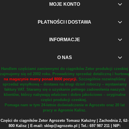
MOJE KONTO
PŁATNOŚCI I DOSTAWA
INFORMACJE
O NAS
Handlem częściami zamiennymi do ciągników Zetor produkcji czeskiej
zajmujemy się od 2002 roku.
Prowadzimy sprzedaż detaliczną i hurtową
na magazynie mamy ponad 8000 pozycji.
Szczególnie rozwinęliśmy
sprzedaż wysyłkową – dostawa na drugi dzień roboczy – wystawiamy
faktury VAT.
Staramy się o uzyskanie pełnego zadowolenia naszych
klientów, którzy nabywają właściwe i dobre jakościowo – oryginalne
części produkcji czeskiej.
Pomaga nam w tym 24-letnie doświadczenie w Agrozeto oraz 20 lat
pracy w Agromie Kalisz.
Części do ciągników Zetor Agrozeto Tomasz Kałużny | Zachodnia 2, 62-
800 Kalisz | E-mail: sklep@agrozeto.pl | Tel.: 697 987 211 | NIP: