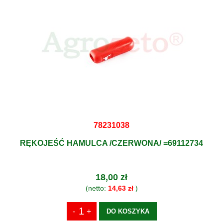
78231038
RĘKOJEŚĆ HAMULCA /CZERWONA/ =69112734
18,00 zł
(netto:
14,63 zł
)
DO KOSZYKA