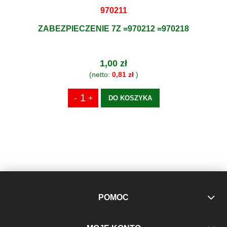
970211
ZABEZPIECZENIE 7Z =970212 =970218
1,00 zł
(netto:
0,81 zł
)
DO KOSZYKA
POMOC