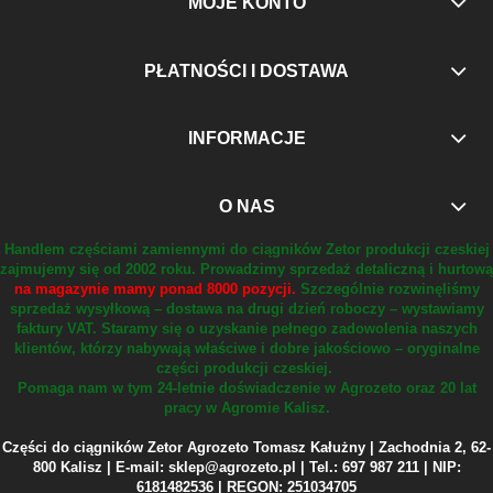
MOJE KONTO
PŁATNOŚCI I DOSTAWA
INFORMACJE
O NAS
Handlem częściami zamiennymi do ciągników Zetor produkcji czeskiej
zajmujemy się od 2002 roku.
Prowadzimy sprzedaż detaliczną i hurtową
na magazynie mamy ponad 8000 pozycji.
Szczególnie rozwinęliśmy
sprzedaż wysyłkową – dostawa na drugi dzień roboczy – wystawiamy
faktury VAT.
Staramy się o uzyskanie pełnego zadowolenia naszych
klientów, którzy nabywają właściwe i dobre jakościowo – oryginalne
części produkcji czeskiej.
Pomaga nam w tym 24-letnie doświadczenie w Agrozeto oraz 20 lat
pracy w Agromie Kalisz.
Części do ciągników Zetor Agrozeto Tomasz Kałużny | Zachodnia 2, 62-
800 Kalisz | E-mail: sklep@agrozeto.pl | Tel.: 697 987 211 | NIP:
6181482536 | REGON: 251034705