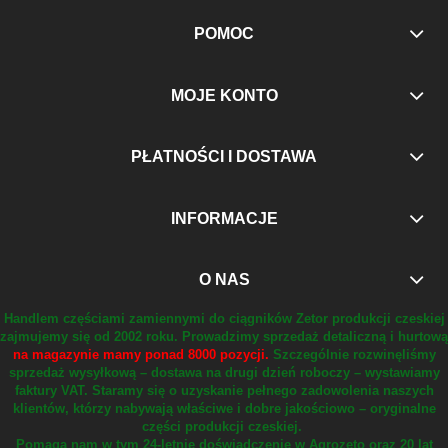
POMOC
MOJE KONTO
PŁATNOŚCI I DOSTAWA
INFORMACJE
O NAS
Handlem częściami zamiennymi do ciągników Zetor produkcji czeskiej
zajmujemy się od 2002 roku.
Prowadzimy sprzedaż detaliczną i hurtową
na magazynie mamy ponad 8000 pozycji.
Szczególnie rozwinęliśmy
sprzedaż wysyłkową – dostawa na drugi dzień roboczy – wystawiamy
faktury VAT.
Staramy się o uzyskanie pełnego zadowolenia naszych
klientów, którzy nabywają właściwe i dobre jakościowo – oryginalne
części produkcji czeskiej.
Pomaga nam w tym 24-letnie doświadczenie w Agrozeto oraz 20 lat