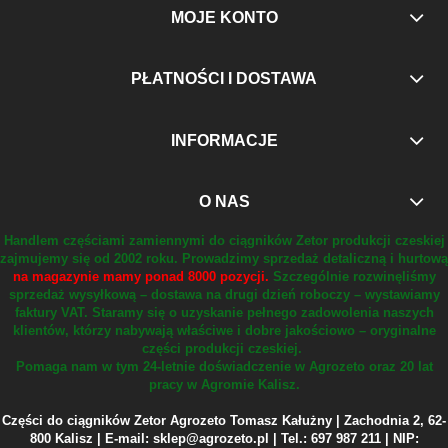
MOJE KONTO
PŁATNOŚCI I DOSTAWA
INFORMACJE
O NAS
Handlem częściami zamiennymi do ciągników Zetor produkcji czeskiej
zajmujemy się od 2002 roku.
Prowadzimy sprzedaż detaliczną i hurtową
na magazynie mamy ponad 8000 pozycji.
Szczególnie rozwinęliśmy
sprzedaż wysyłkową – dostawa na drugi dzień roboczy – wystawiamy
faktury VAT.
Staramy się o uzyskanie pełnego zadowolenia naszych
klientów, którzy nabywają właściwe i dobre jakościowo – oryginalne
części produkcji czeskiej.
Pomaga nam w tym 24-letnie doświadczenie w Agrozeto oraz 20 lat
pracy w Agromie Kalisz.
Części do ciągników Zetor Agrozeto Tomasz Kałużny | Zachodnia 2, 62-
800 Kalisz | E-mail: sklep@agrozeto.pl | Tel.: 697 987 211 | NIP: