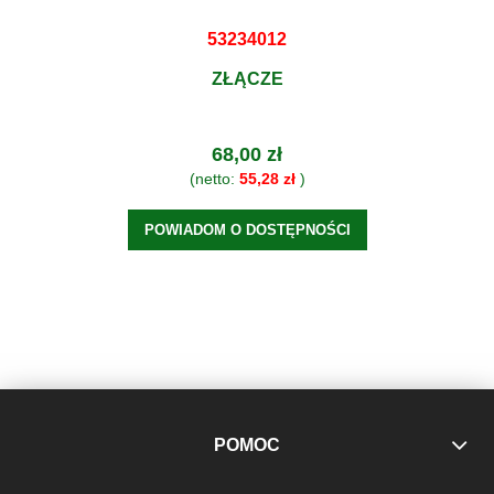
53234012
ZŁĄCZE
68,00 zł
(netto:
55,28 zł
)
POWIADOM O DOSTĘPNOŚCI
POMOC