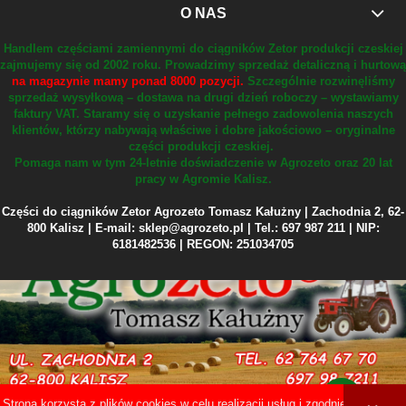
O NAS
Handlem częściami zamiennymi do ciągników Zetor produkcji czeskiej
zajmujemy się od 2002 roku.
Prowadzimy sprzedaż detaliczną i hurtową
na magazynie mamy ponad 8000 pozycji.
Szczególnie rozwinęliśmy
sprzedaż wysyłkową – dostawa na drugi dzień roboczy – wystawiamy
faktury VAT.
Staramy się o uzyskanie pełnego zadowolenia naszych
klientów, którzy nabywają właściwe i dobre jakościowo – oryginalne
części produkcji czeskiej.
Pomaga nam w tym 24-letnie doświadczenie w Agrozeto oraz 20 lat
pracy w Agromie Kalisz.
Części do ciągników Zetor Agrozeto Tomasz Kałużny | Zachodnia 2, 62-
800 Kalisz | E-mail: sklep@agrozeto.pl | Tel.: 697 987 211 | NIP:
6181482536 | REGON: 251034705
Strona korzysta z plików cookies w celu realizacji usług i zgodnie z