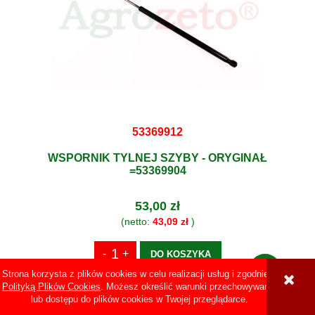
53369912
WSPORNIK TYLNEJ SZYBY - ORYGINAŁ
=53369904
53,00 zł
(netto:
43,09 zł
)
DO KOSZYKA
Strona korzysta z plików cookies w celu realizacji usług i zgodnie z
Polityką Plików Cookies
. Możesz określić warunki przechowywania
lub dostępu do plików cookies w Twojej przeglądarce.