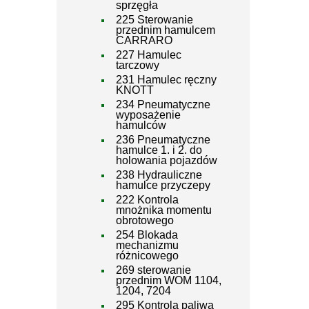
sprzęgła
225 Sterowanie
przednim hamulcem
CARRARO
227 Hamulec
tarczowy
231 Hamulec ręczny
KNOTT
234 Pneumatyczne
wyposażenie
hamulców
236 Pneumatyczne
hamulce 1. i 2. do
holowania pojazdów
238 Hydrauliczne
hamulce przyczepy
222 Kontrola
mnożnika momentu
obrotowego
254 Blokada
mechanizmu
różnicowego
269 sterowanie
przednim WOM 1104,
1204, 7204
295 Kontrola paliwa