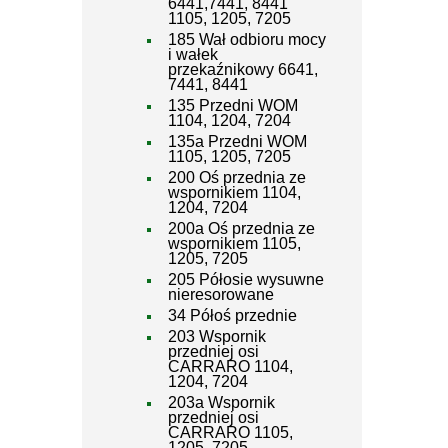
6441,7441, 8441
1105, 1205, 7205
185 Wał odbioru mocy
i wałek
przekaźnikowy 6641,
7441, 8441
135 Przedni WOM
1104, 1204, 7204
135a Przedni WOM
1105, 1205, 7205
200 Oś przednia ze
wspornikiem 1104,
1204, 7204
200a Oś przednia ze
wspornikiem 1105,
1205, 7205
205 Półosie wysuwne
nieresorowane
34 Półoś przednie
203 Wspornik
przedniej osi
CARRARO 1104,
1204, 7204
203a Wspornik
przedniej osi
CARRARO 1105,
1205, 7205