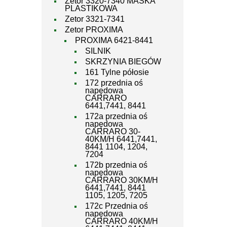
Zetor 3320-7340 MASKA
PLASTIKOWA
Zetor 3321-7341
Zetor PROXIMA
PROXIMA 6421-8441
SILNIK
SKRZYNIA BIEGÓW
161 Tylne półosie
172 przednia oś
napędowa
CARRARO
6441,7441, 8441
172a przednia oś
napędowa
CARRARO 30-
40KM/H 6441,7441,
8441 1104, 1204,
7204
172b przednia oś
napędowa
CARRARO 30KM/H
6441,7441, 8441
1105, 1205, 7205
172c Przednia oś
napędowa
CARRARO 40KM/H