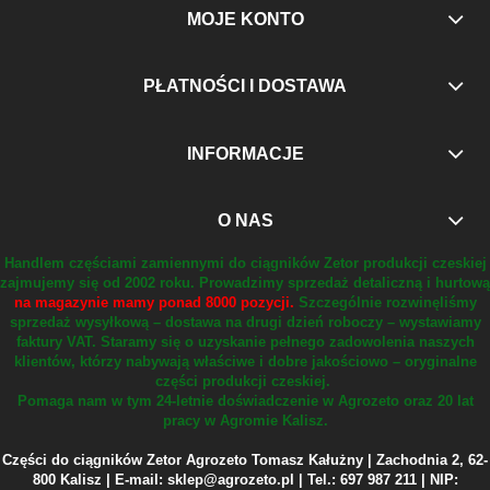
MOJE KONTO
PŁATNOŚCI I DOSTAWA
INFORMACJE
O NAS
Handlem częściami zamiennymi do ciągników Zetor produkcji czeskiej
zajmujemy się od 2002 roku.
Prowadzimy sprzedaż detaliczną i hurtową
na magazynie mamy ponad 8000 pozycji.
Szczególnie rozwinęliśmy
sprzedaż wysyłkową – dostawa na drugi dzień roboczy – wystawiamy
faktury VAT.
Staramy się o uzyskanie pełnego zadowolenia naszych
klientów, którzy nabywają właściwe i dobre jakościowo – oryginalne
części produkcji czeskiej.
Pomaga nam w tym 24-letnie doświadczenie w Agrozeto oraz 20 lat
pracy w Agromie Kalisz.
Części do ciągników Zetor Agrozeto Tomasz Kałużny | Zachodnia 2, 62-
800 Kalisz | E-mail: sklep@agrozeto.pl | Tel.: 697 987 211 | NIP: