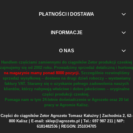
PŁATNOŚCI I DOSTAWA
INFORMACJE
O NAS
Handlem częściami zamiennymi do ciągników Zetor produkcji czeskiej
zajmujemy się od 2002 roku.
Prowadzimy sprzedaż detaliczną i hurtową
na magazynie mamy ponad 8000 pozycji.
Szczególnie rozwinęliśmy
sprzedaż wysyłkową – dostawa na drugi dzień roboczy – wystawiamy
faktury VAT.
Staramy się o uzyskanie pełnego zadowolenia naszych
klientów, którzy nabywają właściwe i dobre jakościowo – oryginalne
części produkcji czeskiej.
Pomaga nam w tym 24-letnie doświadczenie w Agrozeto oraz 20 lat
pracy w Agromie Kalisz.
Części do ciągników Zetor Agrozeto Tomasz Kałużny | Zachodnia 2, 62-
800 Kalisz | E-mail: sklep@agrozeto.pl | Tel.: 697 987 211 | NIP:
6181482536 | REGON: 251034705