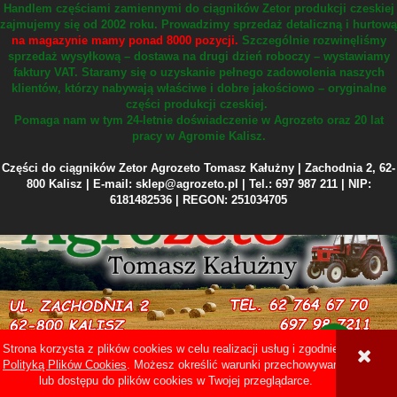
Handlem częściami zamiennymi do ciągników Zetor produkcji czeskiej
zajmujemy się od 2002 roku.
Prowadzimy sprzedaż detaliczną i hurtową
na magazynie mamy ponad 8000 pozycji.
Szczególnie rozwinęliśmy
sprzedaż wysyłkową – dostawa na drugi dzień roboczy – wystawiamy
faktury VAT.
Staramy się o uzyskanie pełnego zadowolenia naszych
klientów, którzy nabywają właściwe i dobre jakościowo – oryginalne
części produkcji czeskiej.
Pomaga nam w tym 24-letnie doświadczenie w Agrozeto oraz 20 lat
pracy w Agromie Kalisz.
Części do ciągników Zetor Agrozeto Tomasz Kałużny | Zachodnia 2, 62-
800 Kalisz | E-mail: sklep@agrozeto.pl | Tel.: 697 987 211 | NIP:
6181482536 | REGON: 251034705
Strona korzysta z plików cookies w celu realizacji usług i zgodnie z
Sklep internetowy Shoper Premium
Polityką Plików Cookies
. Możesz określić warunki przechowywania
lub dostępu do plików cookies w Twojej przeglądarce.
POKAŻ PEŁNĄ WERSJĘ STRONY