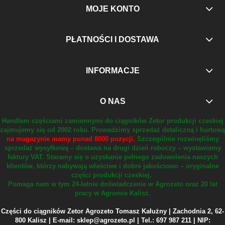
MOJE KONTO
PŁATNOŚCI I DOSTAWA
INFORMACJE
O NAS
Handlem częściami zamiennymi do ciągników Zetor produkcji czeskiej
zajmujemy się od 2002 roku.
Prowadzimy sprzedaż detaliczną i hurtową
na magazynie mamy ponad 8000 pozycji.
Szczególnie rozwinęliśmy
sprzedaż wysyłkową – dostawa na drugi dzień roboczy – wystawiamy
faktury VAT.
Staramy się o uzyskanie pełnego zadowolenia naszych
klientów, którzy nabywają właściwe i dobre jakościowo – oryginalne
części produkcji czeskiej.
Pomaga nam w tym 24-letnie doświadczenie w Agrozeto oraz 20 lat
pracy w Agromie Kalisz.
Części do ciągników Zetor Agrozeto Tomasz Kałużny | Zachodnia 2, 62-
800 Kalisz | E-mail: sklep@agrozeto.pl | Tel.: 697 987 211 | NIP: