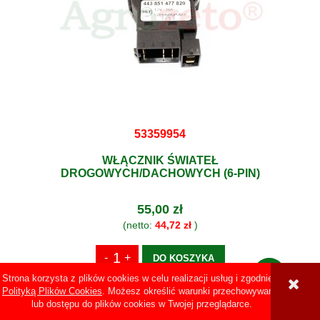
53359954
WŁĄCZNIK ŚWIATEŁ
DROGOWYCH/DACHOWYCH (6-PIN)
55,00 zł
(netto:
44,72 zł
)
DO KOSZYKA
Strona korzysta z plików cookies w celu realizacji usług i zgodnie z
Polityką Plików Cookies
. Możesz określić warunki przechowywania
lub dostępu do plików cookies w Twojej przeglądarce.