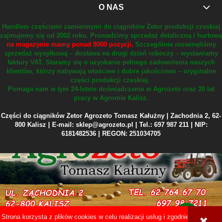
O NAS
Handlem częściami zamiennymi do ciągników Zetor produkcji czeskiej
zajmujemy się od 2002 roku.
Prowadzimy sprzedaż detaliczną i hurtową
na magazynie mamy ponad 8000 pozycji.
Szczególnie rozwinęliśmy
sprzedaż wysyłkową – dostawa na drugi dzień roboczy – wystawiamy
faktury VAT.
Staramy się o uzyskanie pełnego zadowolenia naszych
klientów, którzy nabywają właściwe i dobre jakościowo – oryginalne
części produkcji czeskiej.
Pomaga nam w tym 24-letnie doświadczenie w Agrozeto oraz 20 lat
pracy w Agromie Kalisz.
Części do ciągników Zetor Agrozeto Tomasz Kałużny | Zachodnia 2, 62-
800 Kalisz | E-mail: sklep@agrozeto.pl | Tel.: 697 987 211 | NIP:
6181482536 | REGON: 251034705
Strona korzysta z plików cookies w celu realizacji usług i zgodnie z