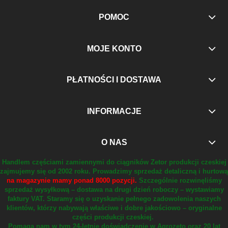
POMOC
MOJE KONTO
PŁATNOŚCI I DOSTAWA
INFORMACJE
O NAS
Handlem częściami zamiennymi do ciągników Zetor produkcji czeskiej
zajmujemy się od 2002 roku.
Prowadzimy sprzedaż detaliczną i hurtową
na magazynie mamy ponad 8000 pozycji.
Szczególnie rozwinęliśmy
sprzedaż wysyłkową – dostawa na drugi dzień roboczy – wystawiamy
faktury VAT.
Staramy się o uzyskanie pełnego zadowolenia naszych
klientów, którzy nabywają właściwe i dobre jakościowo – oryginalne
części produkcji czeskiej.
Pomaga nam w tym 24-letnie doświadczenie w Agrozeto oraz 20 lat