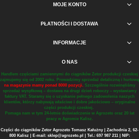
MOJE KONTO
PŁATNOŚCI I DOSTAWA
INFORMACJE
O NAS
Handlem częściami zamiennymi do ciągników Zetor produkcji czeskiej
zajmujemy się od 2002 roku.
Prowadzimy sprzedaż detaliczną i hurtową
na magazynie mamy ponad 8000 pozycji.
Szczególnie rozwinęliśmy
sprzedaż wysyłkową – dostawa na drugi dzień roboczy – wystawiamy
faktury VAT.
Staramy się o uzyskanie pełnego zadowolenia naszych
klientów, którzy nabywają właściwe i dobre jakościowo – oryginalne
części produkcji czeskiej.
Pomaga nam w tym 24-letnie doświadczenie w Agrozeto oraz 20 lat
pracy w Agromie Kalisz.
Części do ciągników Zetor Agrozeto Tomasz Kałużny | Zachodnia 2, 62-
800 Kalisz | E-mail: sklep@agrozeto.pl | Tel.: 697 987 211 | NIP: