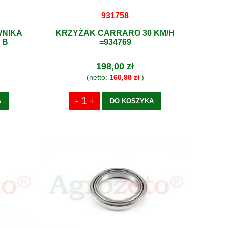
931758
WNIKA
KRZYŻAK CARRARO 30 KM/H
 B
=934769
198,00 zł
(netto:
160,98 zł
)
A
DO KOSZYKA