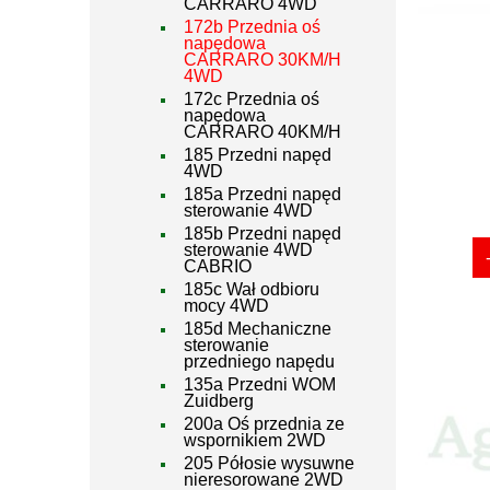
CARRARO 4WD
172b Przednia oś
napędowa
CARRARO 30KM/H
4WD
172c Przednia oś
napędowa
CARRARO 40KM/H
185 Przedni napęd
4WD
185a Przedni napęd
sterowanie 4WD
185b Przedni napęd
sterowanie 4WD
CABRIO
185c Wał odbioru
mocy 4WD
185d Mechaniczne
sterowanie
przedniego napędu
135a Przedni WOM
Zuidberg
200a Oś przednia ze
wspornikiem 2WD
205 Półosie wysuwne
nieresorowane 2WD