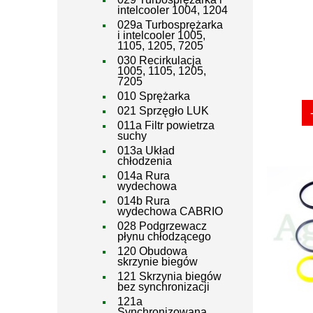
intelcooler 1004, 1204
029a Turbosprężarka
i intelcooler 1005,
1105, 1205, 7205
030 Recirkulacja
1005, 1105, 1205,
7205
010 Sprężarka
021 Sprzęgło LUK
011a Filtr powietrza
suchy
013a Układ
chłodzenia
014a Rura
wydechowa
014b Rura
wydechowa CABRIO
028 Podgrzewacz
płynu chłodzącego
120 Obudowa
skrzynie biegów
121 Skrzynia biegów
bez synchronizacji
121a
Synchronizowana