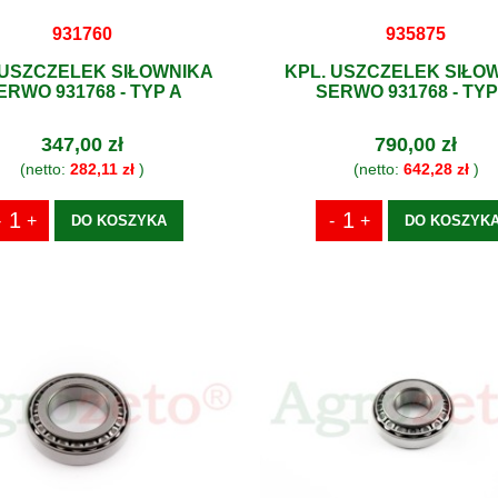
931760
935875
 USZCZELEK SIŁOWNIKA
KPL. USZCZELEK SIŁO
ERWO 931768 - TYP A
SERWO 931768 - TYP
347,00 zł
790,00 zł
(netto:
282,11 zł
)
(netto:
642,28 zł
)
DO KOSZYKA
DO KOSZYK