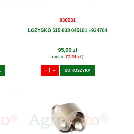
930231
ŁOŻYSKO 515-838 045181 =934764
95,00 zł
(netto:
77,24 zł
)
A
DO KOSZYKA