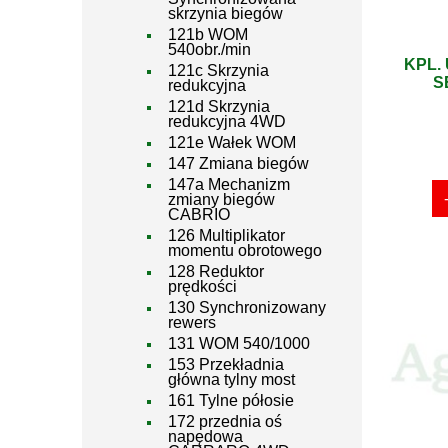
skrzynia biegów
121b WOM
540obr./min
KPL.
121c Skrzynia
S
redukcyjna
121d Skrzynia
redukcyjna 4WD
121e Wałek WOM
147 Zmiana biegów
147a Mechanizm
zmiany biegów
CABRIO
126 Multiplikator
momentu obrotowego
128 Reduktor
prędkości
130 Synchronizowany
rewers
131 WOM 540/1000
153 Przekładnia
główna tylny most
161 Tylne półosie
172 przednia oś
napędowa