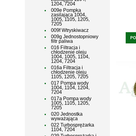
1204, 7204
009e Pompka
zasilająca 1004,
1005, 1105, 1205,
7205
009f Wtryskiwacz
009g Jednostopniowy
PO
filtr paliwa
016 Filtracja i
chłodzenie oleju
1004, 1005, 1104,
1204, 7204
016a Filtracja i
chłodzenie oleju
1105, 1205, 7205
017 Pompa wody
1004, 1104, 1204,
7204
017a Pompa wody
1005, 1105, 1205,
7205
020 Jednostka
wyważająca
022 Turbosprężarka
1104, 7204
029 Turbosprężarka i