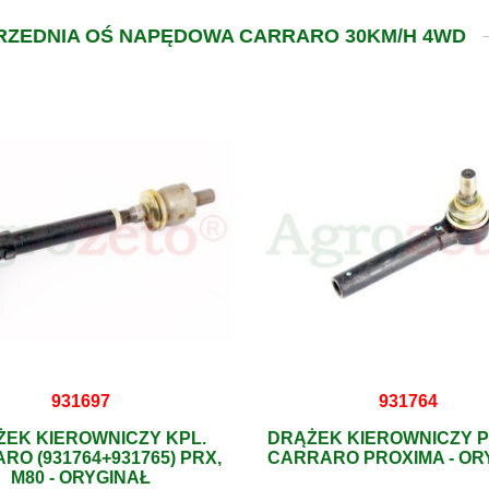
PRZEDNIA OŚ NAPĘDOWA CARRARO 30KM/H 4WD
931697
931764
EK KIEROWNICZY KPL.
DRĄŻEK KIEROWNICZY 
RO (931764+931765) PRX,
CARRARO PROXIMA - OR
M80 - ORYGINAŁ