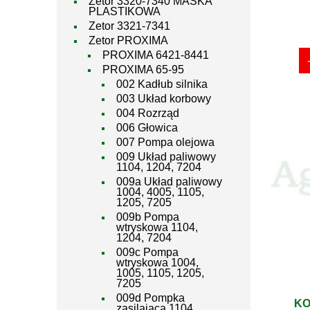
Zetor 3320-7340 MASKA
PLASTIKOWA
Zetor 3321-7341
Zetor PROXIMA
PROXIMA 6421-8441
PROXIMA 65-95
002 Kadłub silnika
003 Układ korbowy
004 Rozrząd
006 Głowica
007 Pompa olejowa
009 Układ paliwowy
1104, 1204, 7204
009a Układ paliwowy
1004, 4005, 1105,
1205, 7205
009b Pompa
wtryskowa 1104,
1204, 7204
009c Pompa
wtryskowa 1004,
1005, 1105, 1205,
7205
009d Pompka
KO
zasilająca 1104,