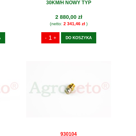
30KM/H NOWY TYP
2 880,00 zł
(netto:
2 341,46 zł
)
A
DO KOSZYKA
930104