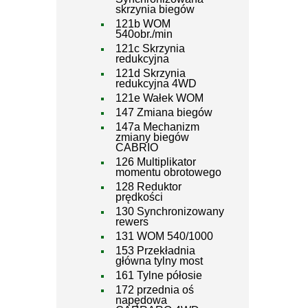
skrzynia biegów
121b WOM
540obr./min
121c Skrzynia
redukcyjna
121d Skrzynia
redukcyjna 4WD
121e Wałek WOM
147 Zmiana biegów
147a Mechanizm
zmiany biegów
CABRIO
126 Multiplikator
momentu obrotowego
128 Reduktor
prędkości
130 Synchronizowany
rewers
131 WOM 540/1000
153 Przekładnia
główna tylny most
161 Tylne półosie
172 przednia oś
napędowa