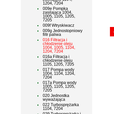
1204, 7204
009e Pompka
zasilająca 1004,
1005, 1105, 1205,
7205
009f Wtryskiwacz
009g Jednostopniowy
filtr paliwa
016 Filtracja i
chłodzenie oleju
1004, 1005, 1104,
1204, 7204
016a Filtracja i
chłodzenie oleju
1105, 1205, 7205
017 Pompa wody
1004, 1104, 1204,
7204
017a Pompa wody
1005, 1105, 1205,
7205
020 Jednostka
wyważająca
022 Turbosprężarka
1104, 7204
029 Turbosprężarka i