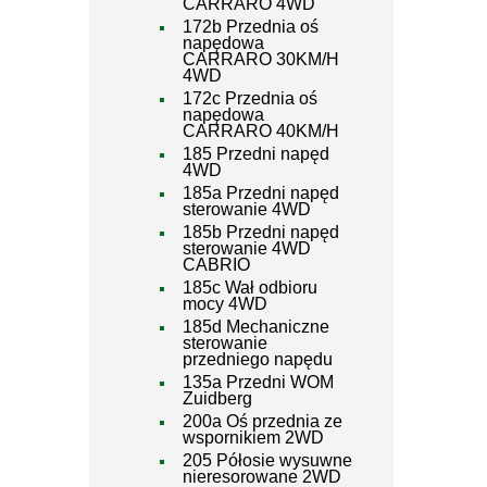
CARRARO 4WD
172b Przednia oś
napędowa
CARRARO 30KM/H
4WD
172c Przednia oś
napędowa
CARRARO 40KM/H
185 Przedni napęd
4WD
185a Przedni napęd
sterowanie 4WD
185b Przedni napęd
sterowanie 4WD
CABRIO
185c Wał odbioru
mocy 4WD
185d Mechaniczne
sterowanie
przedniego napędu
135a Przedni WOM
Zuidberg
200a Oś przednia ze
wspornikiem 2WD
205 Półosie wysuwne
nieresorowane 2WD