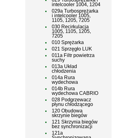
intelcooler 1004, 1204
029a Turbosprężarka
i intelcooler 1005,
1105, 1205, 7205
030 Recirkulacja
1005, 1105, 1205,
7205
010 Sprężarka
021 Sprzęgło LUK
011a Filtr powietrza
suchy
013a Układ
chłodzenia
014a Rura
wydechowa
014b Rura
wydechowa CABRIO
028 Podgrzewacz
płynu chłodzącego
120 Obudowa
skrzynie biegów
121 Skrzynia biegów
bez synchronizacji
121a
Synchronizowana