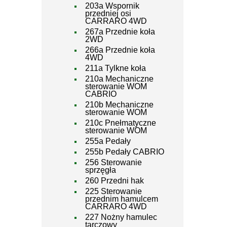
203a Wspornik
przedniej osi
CARRARO 4WD
267a Przednie koła
2WD
266a Przednie koła
4WD
211a Tylkne koła
210a Mechaniczne
sterowanie WOM
CABRIO
210b Mechaniczne
sterowanie WOM
210c Pnełmatyczne
sterowanie WOM
255a Pedały
255b Pedały CABRIO
256 Sterowanie
sprzęgła
260 Przedni hak
225 Sterowanie
przednim hamulcem
CARRARO 4WD
227 Nożny hamulec
tarczowy