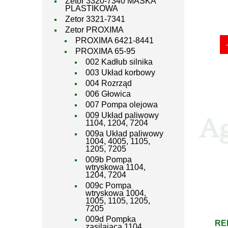
Zetor 3320-7340 MASKA
PLASTIKOWA
Zetor 3321-7341
Zetor PROXIMA
PROXIMA 6421-8441
PROXIMA 65-95
002 Kadłub silnika
003 Układ korbowy
004 Rozrząd
006 Głowica
007 Pompa olejowa
009 Układ paliwowy
1104, 1204, 7204
009a Układ paliwowy
1004, 4005, 1105,
1205, 7205
009b Pompa
wtryskowa 1104,
1204, 7204
009c Pompa
wtryskowa 1004,
1005, 1105, 1205,
7205
009d Pompka
RE
zasilająca 1104,