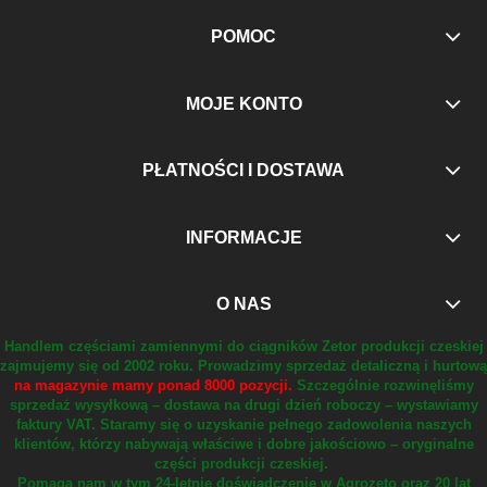
POMOC
MOJE KONTO
PŁATNOŚCI I DOSTAWA
INFORMACJE
O NAS
Handlem częściami zamiennymi do ciągników Zetor produkcji czeskiej
zajmujemy się od 2002 roku.
Prowadzimy sprzedaż detaliczną i hurtową
na magazynie mamy ponad 8000 pozycji.
Szczególnie rozwinęliśmy
sprzedaż wysyłkową – dostawa na drugi dzień roboczy – wystawiamy
faktury VAT.
Staramy się o uzyskanie pełnego zadowolenia naszych
klientów, którzy nabywają właściwe i dobre jakościowo – oryginalne
części produkcji czeskiej.
Pomaga nam w tym 24-letnie doświadczenie w Agrozeto oraz 20 lat