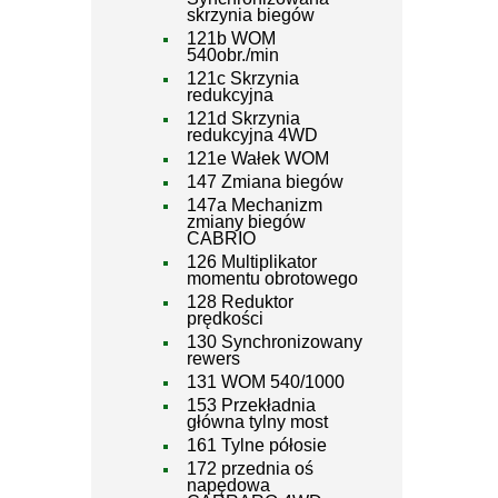
skrzynia biegów
121b WOM
540obr./min
121c Skrzynia
redukcyjna
121d Skrzynia
redukcyjna 4WD
121e Wałek WOM
147 Zmiana biegów
147a Mechanizm
zmiany biegów
CABRIO
126 Multiplikator
momentu obrotowego
128 Reduktor
prędkości
130 Synchronizowany
rewers
131 WOM 540/1000
153 Przekładnia
główna tylny most
161 Tylne półosie
172 przednia oś
napędowa