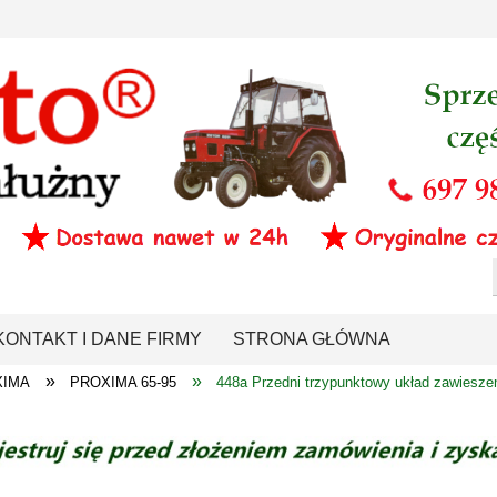
KONTAKT I DANE FIRMY
STRONA GŁÓWNA
»
»
XIMA
PROXIMA 65-95
448a Przedni trzypunktowy układ zawiesze