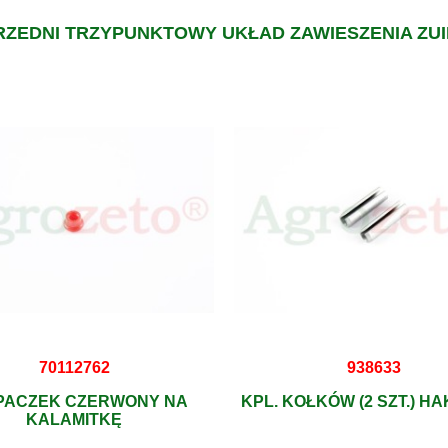
PRZEDNI TRZYPUNKTOWY UKŁAD ZAWIESZENIA ZU
70112762
938633
PACZEK CZERWONY NA
KPL. KOŁKÓW (2 SZT.) H
KALAMITKĘ