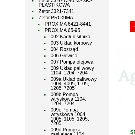
Zetor 3320-7340 MASKA
PLASTIKOWA
Zetor 3321-7341
Zetor PROXIMA
PROXIMA 6421-8441
PROXIMA 65-95
002 Kadłub silnika
003 Układ korbowy
004 Rozrząd
006 Głowica
007 Pompa olejowa
009 Układ paliwowy
1104, 1204, 7204
009a Układ paliwowy
1004, 4005, 1105,
1205, 7205
009b Pompa
wtryskowa 1104,
1204, 7204
009c Pompa
wtryskowa 1004,
1005, 1105, 1205,
7205
009d Pompka
S
zasilająca 1104,