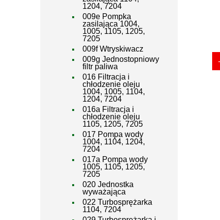
1204, 7204
009e Pompka
zasilająca 1004,
1005, 1105, 1205,
7205
009f Wtryskiwacz
009g Jednostopniowy
filtr paliwa
016 Filtracja i
chłodzenie oleju
1004, 1005, 1104,
1204, 7204
016a Filtracja i
chłodzenie oleju
1105, 1205, 7205
017 Pompa wody
1004, 1104, 1204,
7204
017a Pompa wody
1005, 1105, 1205,
7205
020 Jednostka
wyważająca
022 Turbosprężarka
1104, 7204
029 Turbosprężarka i