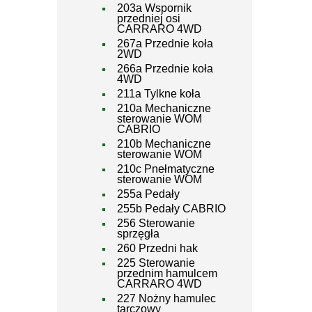
203a Wspornik
przedniej osi
CARRARO 4WD
267a Przednie koła
2WD
266a Przednie koła
4WD
211a Tylkne koła
210a Mechaniczne
sterowanie WOM
CABRIO
210b Mechaniczne
sterowanie WOM
210c Pnełmatyczne
sterowanie WOM
255a Pedały
255b Pedały CABRIO
256 Sterowanie
sprzęgła
260 Przedni hak
225 Sterowanie
przednim hamulcem
CARRARO 4WD
227 Nożny hamulec
tarczowy