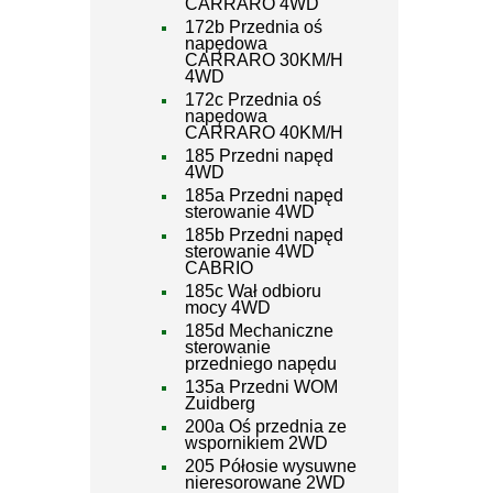
CARRARO 4WD
172b Przednia oś
napędowa
CARRARO 30KM/H
4WD
172c Przednia oś
napędowa
CARRARO 40KM/H
185 Przedni napęd
4WD
185a Przedni napęd
sterowanie 4WD
185b Przedni napęd
sterowanie 4WD
CABRIO
185c Wał odbioru
mocy 4WD
185d Mechaniczne
sterowanie
przedniego napędu
135a Przedni WOM
Zuidberg
200a Oś przednia ze
wspornikiem 2WD
205 Półosie wysuwne
nieresorowane 2WD