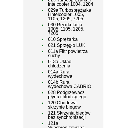
intelcooler 1004, 1204
029a Turbosprężarka
i intelcooler 1005,
1105, 1205, 7205
030 Recirkulacja
1005, 1105, 1205,
7205
010 Sprężarka
021 Sprzęgło LUK
011a Filtr powietrza
suchy
013a Układ
chłodzenia
014a Rura
wydechowa
014b Rura
wydechowa CABRIO
028 Podgrzewacz
płynu chłodzącego
120 Obudowa
skrzynie biegów
121 Skrzynia biegów
bez synchronizacji
121a
Synchronizowana