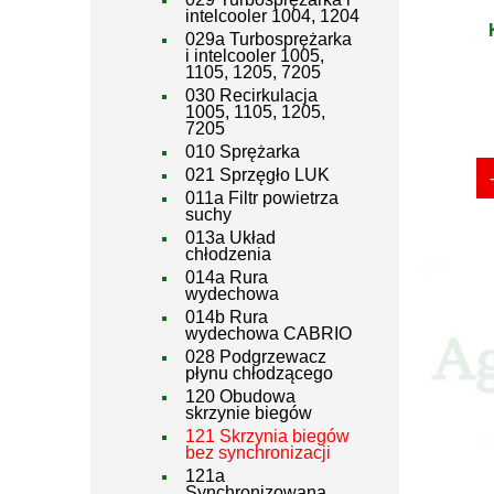
intelcooler 1004, 1204
029a Turbosprężarka
i intelcooler 1005,
1105, 1205, 7205
030 Recirkulacja
1005, 1105, 1205,
7205
010 Sprężarka
021 Sprzęgło LUK
011a Filtr powietrza
suchy
013a Układ
chłodzenia
014a Rura
wydechowa
014b Rura
wydechowa CABRIO
028 Podgrzewacz
płynu chłodzącego
120 Obudowa
skrzynie biegów
121 Skrzynia biegów
bez synchronizacji
121a
Synchronizowana