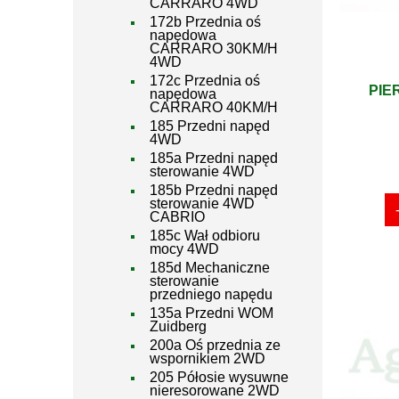
CARRARO 4WD
172b Przednia oś
napędowa
CARRARO 30KM/H
4WD
172c Przednia oś
PIE
napędowa
CARRARO 40KM/H
185 Przedni napęd
4WD
185a Przedni napęd
sterowanie 4WD
185b Przedni napęd
sterowanie 4WD
CABRIO
185c Wał odbioru
mocy 4WD
185d Mechaniczne
sterowanie
przedniego napędu
135a Przedni WOM
Zuidberg
200a Oś przednia ze
wspornikiem 2WD
205 Półosie wysuwne
nieresorowane 2WD