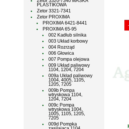
Zetor 3320-7340 MASKA
PLASTIKOWA
Zetor 3321-7341
Zetor PROXIMA
PROXIMA 6421-8441
PROXIMA 65-95
002 Kadłub silnika
003 Układ korbowy
004 Rozrząd
006 Głowica
007 Pompa olejowa
009 Układ paliwowy
1104, 1204, 7204
009a Układ paliwowy
1004, 4005, 1105,
1205, 7205
009b Pompa
wtryskowa 1104,
1204, 7204
009c Pompa
wtryskowa 1004,
1005, 1105, 1205,
7205
009d Pompka
zasilająca 1104,