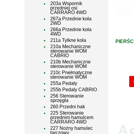
203a Wspornik
przedniej osi
CARRARO 4WD
267a Przednie koła
2WD
266a Przednie koła
4WD
211a Tylkne koła
PIERŚC
210a Mechaniczne
sterowanie WOM
CABRIO
210b Mechaniczne
sterowanie WOM
210c Pnełmatyczne
sterowanie WOM
255a Pedały
255b Pedały CABRIO
256 Sterowanie
sprzęgła
260 Przedni hak
225 Sterowanie
przednim hamulcem
CARRARO 4WD
227 Nożny hamulec
tarczowy