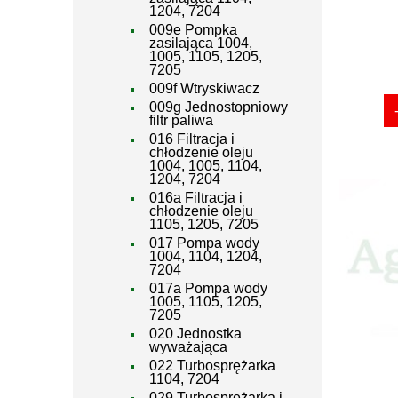
1204, 7204
009e Pompka
zasilająca 1004,
1005, 1105, 1205,
7205
009f Wtryskiwacz
009g Jednostopniowy
filtr paliwa
016 Filtracja i
chłodzenie oleju
1004, 1005, 1104,
1204, 7204
016a Filtracja i
chłodzenie oleju
1105, 1205, 7205
017 Pompa wody
1004, 1104, 1204,
7204
017a Pompa wody
1005, 1105, 1205,
7205
020 Jednostka
wyważająca
022 Turbosprężarka
1104, 7204
029 Turbosprężarka i