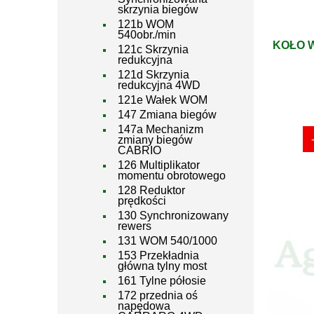
skrzynia biegów
121b WOM
540obr./min
KOŁO W
121c Skrzynia
redukcyjna
121d Skrzynia
redukcyjna 4WD
121e Wałek WOM
147 Zmiana biegów
147a Mechanizm
zmiany biegów
CABRIO
126 Multiplikator
momentu obrotowego
128 Reduktor
prędkości
130 Synchronizowany
rewers
131 WOM 540/1000
153 Przekładnia
główna tylny most
161 Tylne półosie
172 przednia oś
napędowa