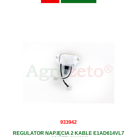
933942
REGULATOR NAP.IĘCIA 2 KABLE E1AD614VL7