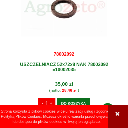
78002092
USZCZELNIACZ 52x72x8 NAK 78002092
=10002035
35,00 zł
(netto:
28,46 zł
)
DO KOSZYKA
Strona korzysta z plików cookies w celu realizacji usług i zgodnie z
Polityką Plików Cookies
. Możesz określić warunki przechowywania
lub dostępu do plików cookies w Twojej przeglądarce.