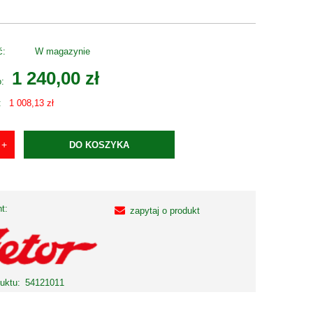
ć:
W magazynie
1 240,00 zł
o:
:
1 008,13 zł
DO KOSZYKA
t:
zapytaj o produkt
uktu:
54121011