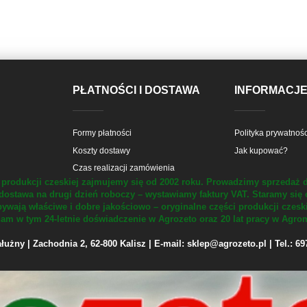
PŁATNOŚCI I DOSTAWA
INFORMACJ
Formy płatności
Polityka prywatnośc
Koszty dostawy
Jak kupować?
Czas realizacji zamówienia
produkcji czeskiej zajmujemy się od 2002 roku.
Prowadzimy sprzedaż d
dostawa na drugi dzień roboczy – wystawiamy faktury VAT.
Staramy się 
ywają właściwe i dobre jakościowo – oryginalne części produkcji czesk
m w tym 24-letnie doświadczenie w Agrozeto oraz 20 lat pracy w Agrom
żny | Zachodnia 2, 62-800 Kalisz | E-mail: sklep@agrozeto.pl | Tel.: 6