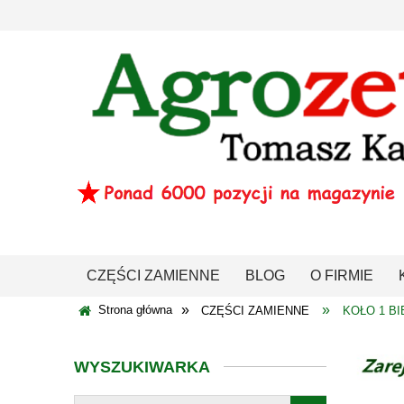
CZĘŚCI ZAMIENNE
BLOG
O FIRMIE
»
»
Strona główna
CZĘŚCI ZAMIENNE
KOŁO 1 BI
WYSZUKIWARKA