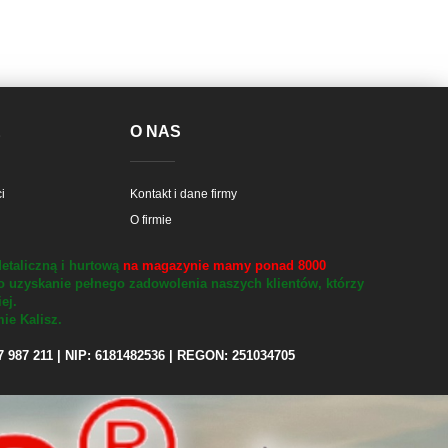
E
O NAS
i
Kontakt i dane firmy
O firmie
etaliczną i hurtową
na magazynie mamy ponad 8000
o uzyskanie pełnego zadowolenia naszych klientów, którzy
iej.
ie Kalisz.
97 987 211 | NIP: 6181482536 | REGON: 251034705