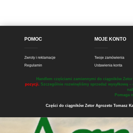
POMOC
MOJE KONTO
Zwroty i reklamacje
Twoje zamówienia
Regulamin
Ustawienia konta
Handlem częściami zamiennymi do ciągników Zetor 
pozycji.
Szczególnie rozwinęliśmy sprzedaż wysyłkową – 
nab
Pomaga na
Części do ciągników Zetor Agrozeto Tomasz Kału