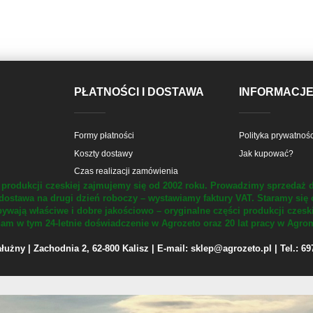
PŁATNOŚCI I DOSTAWA
INFORMACJ
Formy płatności
Polityka prywatnośc
Koszty dostawy
Jak kupować?
Czas realizacji zamówienia
produkcji czeskiej zajmujemy się od 2002 roku.
Prowadzimy sprzedaż d
dostawa na drugi dzień roboczy – wystawiamy faktury VAT.
Staramy się 
ywają właściwe i dobre jakościowo – oryginalne części produkcji czesk
m w tym 24-letnie doświadczenie w Agrozeto oraz 20 lat pracy w Agrom
żny | Zachodnia 2, 62-800 Kalisz | E-mail: sklep@agrozeto.pl | Tel.: 6