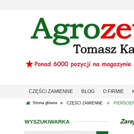
CZĘŚCI ZAMIENNE
BLOG
O FIRMIE
»
»
Strona główna
CZĘŚCI ZAMIENNE
PIERŚCIE
WYSZUKIWARKA