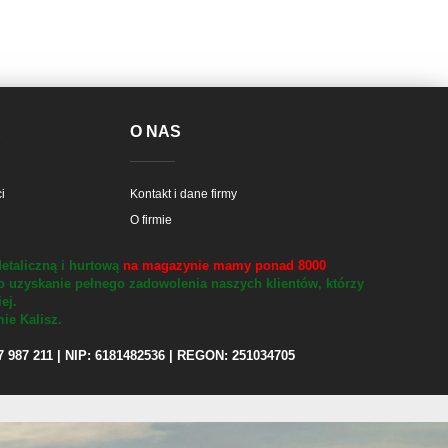
E
O NAS
i
Kontakt i dane firmy
O firmie
etaliczną i hurtową
na magazynie mamy ponad 8000
o uzyskanie pełnego zadowolenia naszych klientów, którzy
iej.
ie Kalisz.
97 987 211 | NIP: 6181482536 | REGON: 251034705