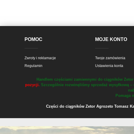
POMOC
MOJE KONTO
Zwroty i reklamacje
Twoje zamówienia
Regulamin
Ustawienia konta
Handlem częściami zamiennymi do ciągników Zetor 
pozycji.
Szczególnie rozwinęliśmy sprzedaż wysyłkową – 
nab
Pomaga na
Części do ciągników Zetor Agrozeto Tomasz Kału