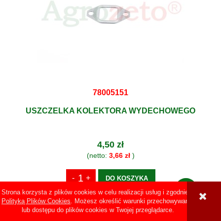
78005151
USZCZELKA KOLEKTORA WYDECHOWEGO
4,50 zł
(netto:
3,66 zł
)
DO KOSZYKA
Strona korzysta z plików cookies w celu realizacji usług i zgodnie z
Polityką Plików Cookies
. Możesz określić warunki przechowywania
lub dostępu do plików cookies w Twojej przeglądarce.