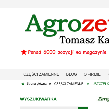
CZĘŚCI ZAMIENNE
BLOG
O FIRMIE
»
»
Strona główna
CZĘŚCI ZAMIENNE
USZCZELK
WYSZUKIWARKA