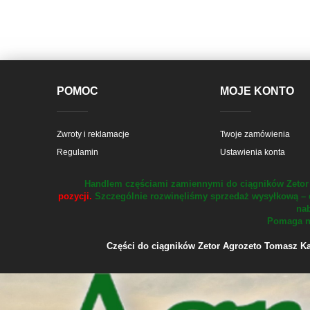
POMOC
MOJE KONTO
Zwroty i reklamacje
Twoje zamówienia
Regulamin
Ustawienia konta
Handlem częściami zamiennymi do ciągników Zetor 
pozycji.
Szczególnie rozwinęliśmy sprzedaż wysyłkową – 
nab
Pomaga na
Części do ciągników Zetor Agrozeto Tomasz Kału