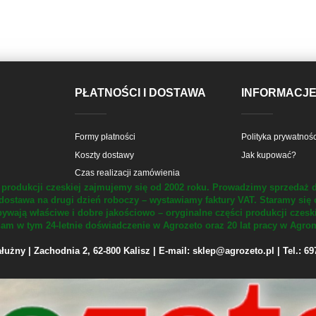
PŁATNOŚCI I DOSTAWA
INFORMACJ
Formy płatności
Polityka prywatnośc
Koszty dostawy
Jak kupować?
Czas realizacji zamówienia
produkcji czeskiej zajmujemy się od 2002 roku.
Prowadzimy sprzedaż d
dostawa na drugi dzień roboczy – wystawiamy faktury VAT.
Staramy się 
ywają właściwe i dobre jakościowo – oryginalne części produkcji czesk
m w tym 24-letnie doświadczenie w Agrozeto oraz 20 lat pracy w Agrom
żny | Zachodnia 2, 62-800 Kalisz | E-mail: sklep@agrozeto.pl | Tel.: 6