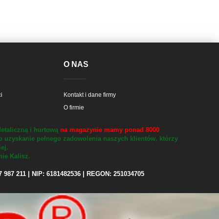
E
O NAS
i
Kontakt i dane firmy
O firmie
etaliczną i hurtową
na magazynie mamy ponad 8000
o uzyskanie pełnego zadowolenia naszych klientów, którzy
iej.
ie Kalisz.
97 987 211 | NIP: 6181482536 | REGON: 251034705