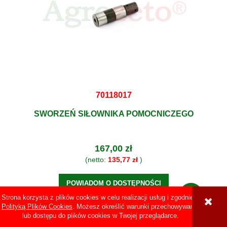
70118017
SWORZEŃ SIŁOWNIKA POMOCNICZEGO
167,00 zł
(netto:
135,77 zł
)
POWIADOM O DOSTĘPNOŚCI
Strona korzysta z plików cookies w celu realizacji usług i zgodnie z
Polityką Plików Cookies
. Możesz określić warunki przechowywania
lub dostępu do plików cookies w Twojej przeglądarce.