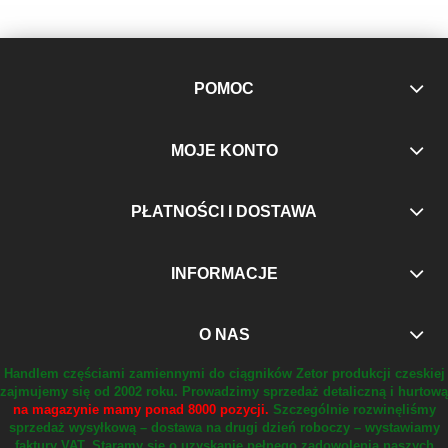
POMOC
MOJE KONTO
PŁATNOŚCI I DOSTAWA
INFORMACJE
O NAS
Handlem częściami zamiennymi do ciągników Zetor produkcji czeskiej
zajmujemy się od 2002 roku.
Prowadzimy sprzedaż detaliczną i hurtową
na magazynie mamy ponad 8000 pozycji.
Szczególnie rozwinęliśmy
sprzedaż wysyłkową – dostawa na drugi dzień roboczy – wystawiamy
faktury VAT.
Staramy się o uzyskanie pełnego zadowolenia naszych