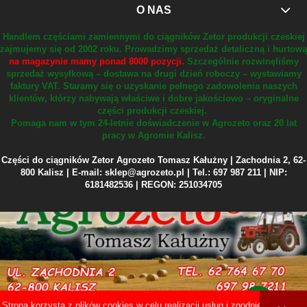
O NAS
Handlem częściami zamiennymi do ciągników Zetor produkcji czeskiej
zajmujemy się od 2002 roku.
Prowadzimy sprzedaż detaliczną i hurtową
na magazynie mamy ponad 8000 pozycji.
Szczególnie rozwinęliśmy
sprzedaż wysyłkową – dostawa na drugi dzień roboczy – wystawiamy
faktury VAT.
Staramy się o uzyskanie pełnego zadowolenia naszych
klientów, którzy nabywają właściwe i dobre jakościowo – oryginalne
części produkcji czeskiej.
Pomaga nam w tym 24-letnie doświadczenie w Agrozeto oraz 20 lat
pracy w Agromie Kalisz.
Części do ciągników Zetor Agrozeto Tomasz Kałużny | Zachodnia 2, 62-
800 Kalisz | E-mail: sklep@agrozeto.pl | Tel.: 697 987 211 | NIP:
6181482536 | REGON: 251034705
Strona korzysta z plików cookies w celu realizacji usług i zgodnie z