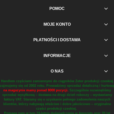
POMOC
MOJE KONTO
PŁATNOŚCI I DOSTAWA
INFORMACJE
O NAS
Handlem częściami zamiennymi do ciągników Zetor produkcji czeskiej
zajmujemy się od 2002 roku.
Prowadzimy sprzedaż detaliczną i hurtową
na magazynie mamy ponad 8000 pozycji.
Szczególnie rozwinęliśmy
sprzedaż wysyłkową – dostawa na drugi dzień roboczy – wystawiamy
faktury VAT.
Staramy się o uzyskanie pełnego zadowolenia naszych
klientów, którzy nabywają właściwe i dobre jakościowo – oryginalne
części produkcji czeskiej.
Pomaga nam w tym 24-letnie doświadczenie w Agrozeto oraz 20 lat