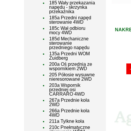
185 Wały przekazania
napędu - skrzynka
przekaźnika
185a Przedni napęd
sterowanie 4WD
185c Wał odbioru
NAKRĘ
mocy 4WD
185d Mechaniczne
sterowanie
przedniego napędu
135a Przedni WOM
Zuidberg
200a Oś przednia ze
wspornikiem 2WD
205 Półosie wysuwne
nieresorowane 2WD
203a Wspornik
przedniej osi
CARRARO 4WD
267a Przednie koła
2WD
266a Przednie koła
4WD
211a Tylkne koła
210c Pnełmatyczne