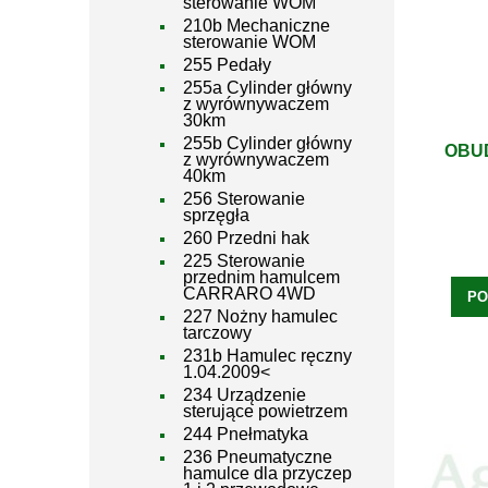
sterowanie WOM
210b Mechaniczne
sterowanie WOM
255 Pedały
255a Cylinder główny
z wyrównywaczem
30km
255b Cylinder główny
OBU
z wyrównywaczem
40km
256 Sterowanie
sprzęgła
260 Przedni hak
225 Sterowanie
przednim hamulcem
CARRARO 4WD
PO
227 Nożny hamulec
tarczowy
231b Hamulec ręczny
1.04.2009<
234 Urządzenie
sterujące powietrzem
244 Pnełmatyka
236 Pneumatyczne
hamulce dla przyczep