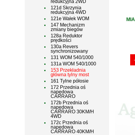
redukcyjna 2WD
121d Skrzynia
redukcyjna 4WD
121e Wałek WOM
MIA
147 Mechanizm
zmiany biegów
128a Reduktor
prędkości
130a Revers
synchronizowany
131 WOM 540/1000
131a WOM 540/1000
153 Przekładnia
główna tylny most
161 Tylne półosie
172 Przednia oś
napędowa
CARRARO
172b Przednia oś
napędowa
CARRARO 30KM/H
4WD
172c Przednia oś
napędowa
CARRARO 40KM/H