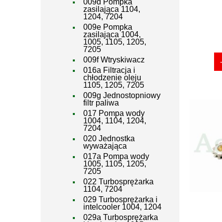
009d Pompka
zasilająca 1104,
1204, 7204
009e Pompka
zasilająca 1004,
1005, 1105, 1205,
7205
009f Wtryskiwacz
016a Filtracja i
chłodzenie oleju
1105, 1205, 7205
009g Jednostopniowy
filtr paliwa
017 Pompa wody
1004, 1104, 1204,
7204
020 Jednostka
wyważająca
017a Pompa wody
1005, 1105, 1205,
7205
022 Turbosprężarka
1104, 7204
029 Turbosprężarka i
intelcooler 1004, 1204
029a Turbosprężarka