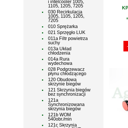
i intelcooler 1005,
1105, 1205, 7205
KP
030 Recirkulacja
1005, 1105, 1205,
7205
010 Sprężarka
021 Sprzęgło LUK
011a Filtr powietrza
suchy
013a Układ
chłodzenia
014a Rura
wydechowa
028 Podgrzewacz
płynu chłodzącego
120 Obudowa
skrzynie biegów
121 Skrzynia biegów
bez synchronizacji
121a
Synchronizowana
skrzynia biegów
121b WOM
540obr./min
121c Skrzynia