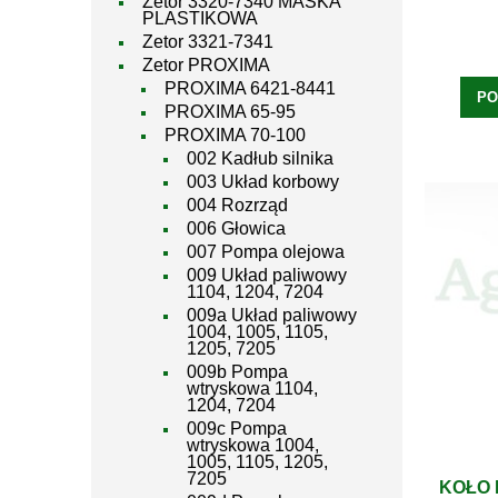
Zetor 3320-7340 MASKA
PLASTIKOWA
Zetor 3321-7341
Zetor PROXIMA
PROXIMA 6421-8441
PO
PROXIMA 65-95
PROXIMA 70-100
002 Kadłub silnika
003 Układ korbowy
004 Rozrząd
006 Głowica
007 Pompa olejowa
009 Układ paliwowy
1104, 1204, 7204
009a Układ paliwowy
1004, 1005, 1105,
1205, 7205
009b Pompa
wtryskowa 1104,
1204, 7204
009c Pompa
wtryskowa 1004,
1005, 1105, 1205,
7205
KOŁO 