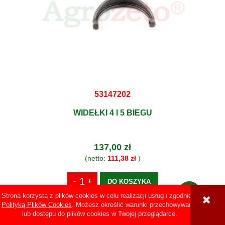
53147202
WIDEŁKI 4 I 5 BIEGU
137,00 zł
(netto:
111,38 zł
)
DO KOSZYKA
Strona korzysta z plików cookies w celu realizacji usług i zgodnie z
Polityką Plików Cookies
. Możesz określić warunki przechowywania
lub dostępu do plików cookies w Twojej przeglądarce.