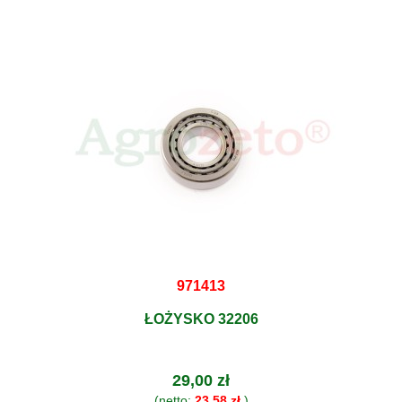
971413
ŁOŻYSKO 32206
29,00 zł
(netto:
23,58 zł
)