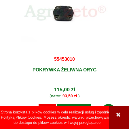
55453010
POKRYWKA ŻELIWNA ORYG
115,00 zł
(netto:
93,50 zł
)
DO KOSZYKA
Strona korzysta z plików cookies w celu realizacji usług i zgodnie z
Polityką Plików Cookies
. Możesz określić warunki przechowywania
lub dostępu do plików cookies w Twojej przeglądarce.