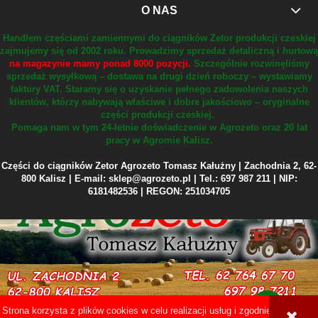
O NAS
Handlem częściami zamiennymi do ciągników Zetor produkcji czeskiej
zajmujemy się od 2002 roku.
Prowadzimy sprzedaż detaliczną i hurtową
na magazynie mamy ponad 8000 pozycji.
Szczególnie rozwinęliśmy
sprzedaż wysyłkową – dostawa na drugi dzień roboczy – wystawiamy
faktury VAT.
Staramy się o uzyskanie pełnego zadowolenia naszych
klientów, którzy nabywają właściwe i dobre jakościowo – oryginalne
części produkcji czeskiej.
Pomaga nam w tym 24-letnie doświadczenie w Agrozeto oraz 20 lat
pracy w Agromie Kalisz.
Części do ciągników Zetor Agrozeto Tomasz Kałużny | Zachodnia 2, 62-
800 Kalisz | E-mail: sklep@agrozeto.pl | Tel.: 697 987 211 | NIP:
6181482536 | REGON: 251034705
Strona korzysta z plików cookies w celu realizacji usług i zgodnie z