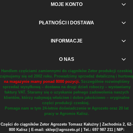
MOJE KONTO
PŁATNOŚCI I DOSTAWA
INFORMACJE
O NAS
Handlem częściami zamiennymi do ciągników Zetor produkcji czeskiej
zajmujemy się od 2002 roku.
Prowadzimy sprzedaż detaliczną i hurtową
na magazynie mamy ponad 8000 pozycji.
Szczególnie rozwinęliśmy
sprzedaż wysyłkową – dostawa na drugi dzień roboczy – wystawiamy
faktury VAT.
Staramy się o uzyskanie pełnego zadowolenia naszych
klientów, którzy nabywają właściwe i dobre jakościowo – oryginalne
części produkcji czeskiej.
Pomaga nam w tym 24-letnie doświadczenie w Agrozeto oraz 20 lat
pracy w Agromie Kalisz.
Części do ciągników Zetor Agrozeto Tomasz Kałużny | Zachodnia 2, 62-
800 Kalisz | E-mail: sklep@agrozeto.pl | Tel.: 697 987 211 | NIP: