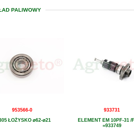
KŁAD PALIWOWY
953566-0
933731
305 ŁOŻYSKO ⌀62-⌀21
ELEMENT EM 10PF-31 /
=933749