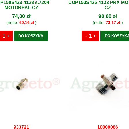
P150S423-4128 s.7204
DOP150S425-4133 PRX M
MOTORPAL CZ
CZ
74,00 zł
90,00 zł
(netto:
60,16 zł
)
(netto:
73,17 zł
)
DO KOSZYKA
DO KOSZYK
933721
10009086