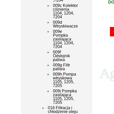
,7204
DO
009c Kolektor
ciśnienia
1104, 1204,
7204
009d
Wtryskiwacze
009e
Pompka
zasilająca
1104, 1204,
7204
009f
Odstojnik
paliwa
009g Filtr
paliwa
009h Pompa
wtryskowa
1105, 1205,
7205
009i Pompka
zasilająca
1105, 1205,
7205
016 Filtracja i
chłodzenie oleju