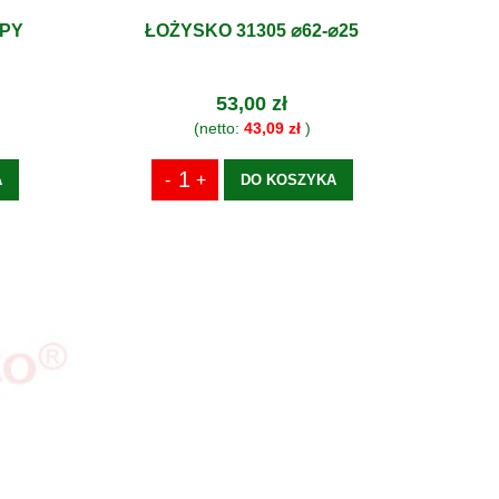
MPY
ŁOŻYSKO 31305 ⌀62-⌀25
53,00 zł
(netto:
43,09 zł
)
A
DO KOSZYKA