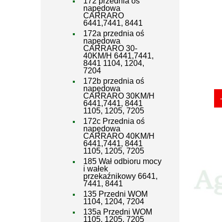
172 przednia oś
napędowa
CARRARO
6441,7441, 8441
172a przednia oś
napędowa
CARRARO 30-
40KM/H 6441,7441,
8441 1104, 1204,
7204
172b przednia oś
napędowa
CARRARO 30KM/H
6441,7441, 8441
1105, 1205, 7205
172c Przednia oś
napędowa
CARRARO 40KM/H
6441,7441, 8441
1105, 1205, 7205
185 Wał odbioru mocy
i wałek
przekaźnikowy 6641,
7441, 8441
135 Przedni WOM
1104, 1204, 7204
135a Przedni WOM
1105, 1205, 7205