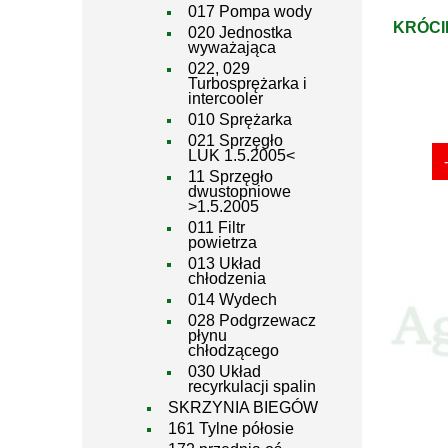
017 Pompa wody
KRÓCI
020 Jednostka
wyważająca
022, 029
Turbosprężarka i
intercooler
010 Sprężarka
021 Sprzęgło
LUK 1.5.2005<
11 Sprzęgło
dwustopniowe
>1.5.2005
011 Filtr
powietrza
013 Układ
chłodzenia
014 Wydech
028 Podgrzewacz
płynu
chłodzącego
030 Układ
recyrkulacji spalin
SKRZYNIA BIEGÓW
161 Tylne półosie