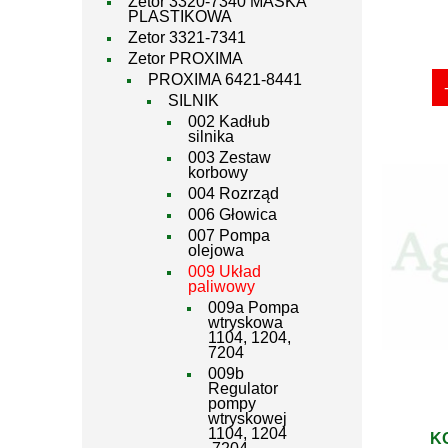
Zetor 3320-7340 MASKA
PLASTIKOWA
Zetor 3321-7341
Zetor PROXIMA
PROXIMA 6421-8441
SILNIK
002 Kadłub
silnika
003 Zestaw
korbowy
004 Rozrząd
006 Głowica
007 Pompa
olejowa
009 Układ
paliwowy
009a Pompa
wtryskowa
1104, 1204,
7204
009b
Regulator
pompy
wtryskowej
1104, 1204
K