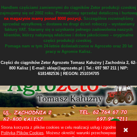
Handlem częściami zamiennymi do ciągników Zetor produkcji czeskiej
zajmujemy się od 2002 roku.
Prowadzimy sprzedaż detaliczną i hurtową
na magazynie mamy ponad 8000 pozycji.
Szczególnie rozwinęliśmy
sprzedaż wysyłkową – dostawa na drugi dzień roboczy – wystawiamy
faktury VAT.
Staramy się o uzyskanie pełnego zadowolenia naszych
klientów, którzy nabywają właściwe i dobre jakościowo – oryginalne
części produkcji czeskiej.
Pomaga nam w tym 24-letnie doświadczenie w Agrozeto oraz 20 lat
pracy w Agromie Kalisz.
Części do ciągników Zetor Agrozeto Tomasz Kałużny | Zachodnia 2, 62-
800 Kalisz | E-mail: sklep@agrozeto.pl | Tel.: 697 987 211 | NIP:
6181482536 | REGON: 251034705
Strona korzysta z plików cookies w celu realizacji usług i zgodnie z
Sklep internetowy Shoper Premium
Polityką Plików Cookies
. Możesz określić warunki przechowywania