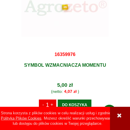
16359976
SYMBOL WZMACNIACZA MOMENTU
5,00 zł
(netto:
4,07 zł
)
DO KOSZYKA
Strona korzysta z plików cookies w celu realizacji usług i zgodnie z
Polityką Plików Cookies
. Możesz określić warunki przechowywania
lub dostępu do plików cookies w Twojej przeglądarce.