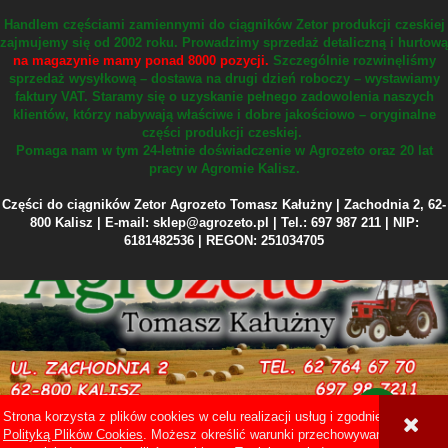
Handlem częściami zamiennymi do ciągników Zetor produkcji czeskiej
zajmujemy się od 2002 roku.
Prowadzimy sprzedaż detaliczną i hurtową
na magazynie mamy ponad 8000 pozycji.
Szczególnie rozwinęliśmy
sprzedaż wysyłkową – dostawa na drugi dzień roboczy – wystawiamy
faktury VAT.
Staramy się o uzyskanie pełnego zadowolenia naszych
klientów, którzy nabywają właściwe i dobre jakościowo – oryginalne
części produkcji czeskiej.
Pomaga nam w tym 24-letnie doświadczenie w Agrozeto oraz 20 lat
pracy w Agromie Kalisz.
Części do ciągników Zetor Agrozeto Tomasz Kałużny | Zachodnia 2, 62-
800 Kalisz | E-mail: sklep@agrozeto.pl | Tel.: 697 987 211 | NIP:
6181482536 | REGON: 251034705
Strona korzysta z plików cookies w celu realizacji usług i zgodnie z
Sklep internetowy Shoper Premium
Polityką Plików Cookies
. Możesz określić warunki przechowywania