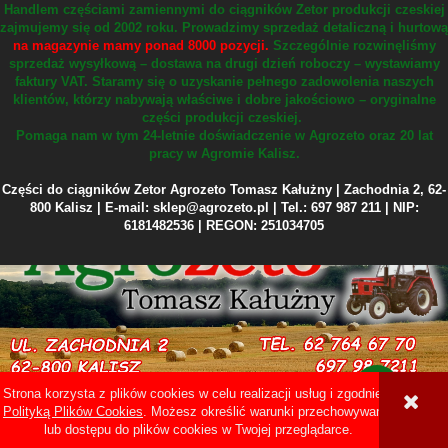
Handlem częściami zamiennymi do ciągników Zetor produkcji czeskiej
zajmujemy się od 2002 roku.
Prowadzimy sprzedaż detaliczną i hurtową
na magazynie mamy ponad 8000 pozycji.
Szczególnie rozwinęliśmy
sprzedaż wysyłkową – dostawa na drugi dzień roboczy – wystawiamy
faktury VAT.
Staramy się o uzyskanie pełnego zadowolenia naszych
klientów, którzy nabywają właściwe i dobre jakościowo – oryginalne
części produkcji czeskiej.
Pomaga nam w tym 24-letnie doświadczenie w Agrozeto oraz 20 lat
pracy w Agromie Kalisz.
Części do ciągników Zetor Agrozeto Tomasz Kałużny | Zachodnia 2, 62-
800 Kalisz | E-mail: sklep@agrozeto.pl | Tel.: 697 987 211 | NIP:
6181482536 | REGON: 251034705
Strona korzysta z plików cookies w celu realizacji usług i zgodnie z
Sklep internetowy Shoper Premium
Polityką Plików Cookies
. Możesz określić warunki przechowywania
lub dostępu do plików cookies w Twojej przeglądarce.
POKAŻ PEŁNĄ WERSJĘ STRONY