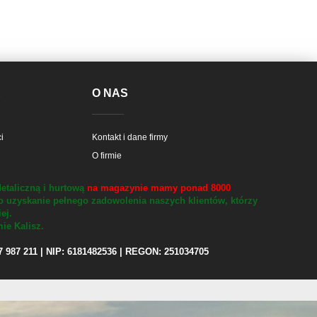
E
O NAS
i
Kontakt i dane firmy
O firmie
etaliczną i hurtową
na magazynie mamy ponad 8000
o uzyskanie pełnego zadowolenia naszych klientów, którzy
iej.
ie Kalisz.
97 987 211 | NIP: 6181482536 | REGON: 251034705