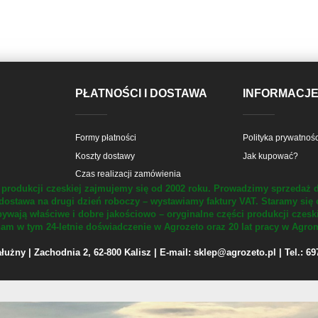
PŁATNOŚCI I DOSTAWA
INFORMACJ
Formy płatności
Polityka prywatnośc
Koszty dostawy
Jak kupować?
Czas realizacji zamówienia
produkcji czeskiej zajmujemy się od 2002 roku.
Prowadzimy sprzedaż d
dostawa na drugi dzień roboczy – wystawiamy faktury VAT.
Staramy się 
ywają właściwe i dobre jakościowo – oryginalne części produkcji czesk
m w tym 24-letnie doświadczenie w Agrozeto oraz 20 lat pracy w Agrom
żny | Zachodnia 2, 62-800 Kalisz | E-mail: sklep@agrozeto.pl | Tel.: 6