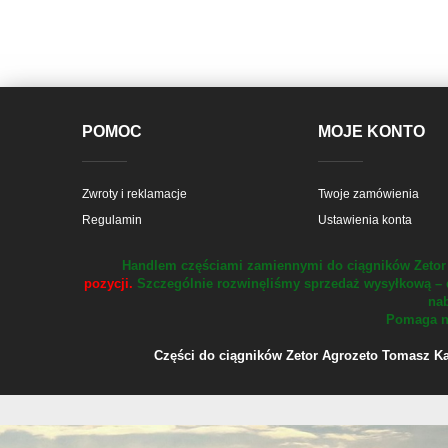
POMOC
MOJE KONTO
Zwroty i reklamacje
Twoje zamówienia
Regulamin
Ustawienia konta
Handlem częściami zamiennymi do ciągników Zetor 
pozycji.
Szczególnie rozwinęliśmy sprzedaż wysyłkową – 
nab
Pomaga na
Części do ciągników Zetor Agrozeto Tomasz Kału