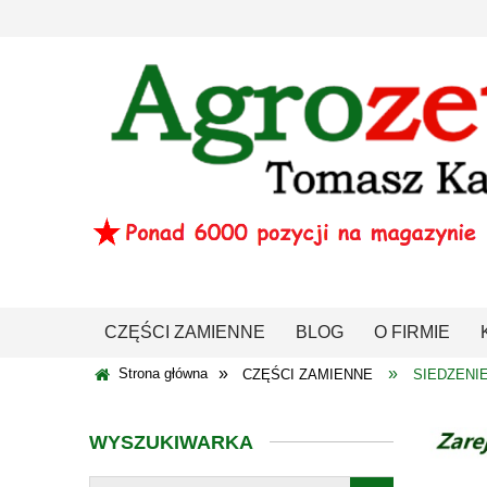
CZĘŚCI ZAMIENNE
BLOG
O FIRMIE
»
»
Strona główna
CZĘŚCI ZAMIENNE
SIEDZENI
WYSZUKIWARKA